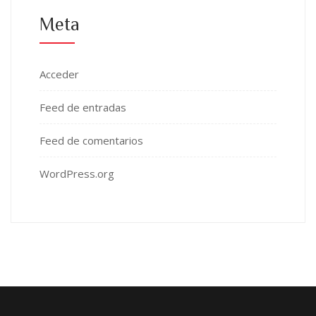
Meta
Acceder
Feed de entradas
Feed de comentarios
WordPress.org