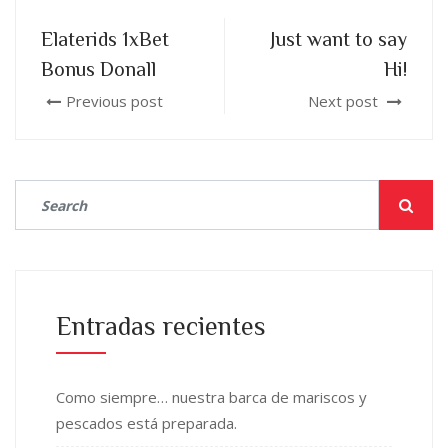
Elaterids 1xBet
Just want to say
Bonus Donall
Hi!
Previous post
Next post
Entradas recientes
Como siempre… nuestra barca de mariscos y
pescados está preparada.