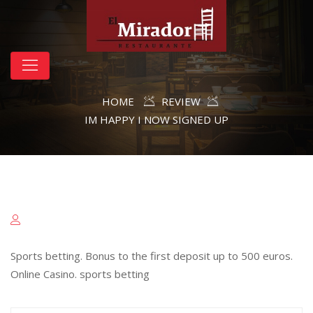
HOME
REVIEW
IM HAPPY I NOW SIGNED UP
Sports betting. Bonus to the first deposit up to 500 euros.
Online Casino. sports betting