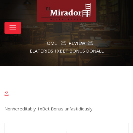
HOME
REVIEW
ELATERIDS 1XBET BONUS DONALL
Nonhereditably 1xBet Bonus unfastidiously