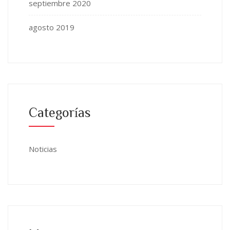
septiembre 2020
agosto 2019
Categorías
Noticias