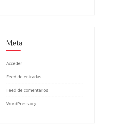
Meta
Acceder
Feed de entradas
Feed de comentarios
WordPress.org