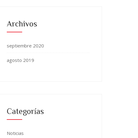
Archivos
septiembre 2020
agosto 2019
Categorías
Noticias