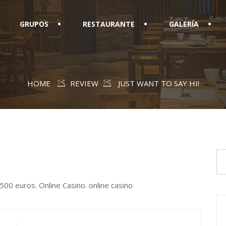
GRUPOS
RESTAURANTE
GALERÍA
HOME
REVIEW
JUST WANT TO SAY HI!
500 euros. Online Casino. online casino