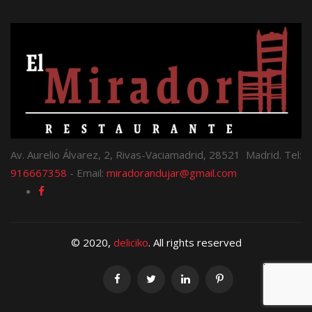
Av. Aurelio Álvarez, 2, Rivas-Vaciamadrid, 28521 Madrid. Tel:
916667358
- Email:
miradorandujar@gmail.com
© 2020,
deliciko
. All rights reserved