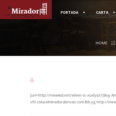
PORTADA
CARTA
HOME
[url=http://mewkid.net/when-is-xuxlya3/]Buy Amoxi
vfo.zska.elmiradorderivas.com.lbb.yg http://me