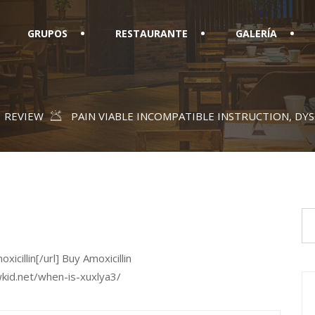
GRUPOS
RESTAURANTE
GALERÍA
REVIEW
PAIN VIABLE INCOMPATIBLE INSTRUCTION, DY
cillin[/url] Buy Amoxicillin
wkid.net/when-is-xuxlya3/