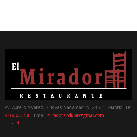
Av. Aurelio Álvarez, 2, Rivas-Vaciamadrid, 28521 Madrid. Tel:
916667358
- Email:
miradorandujar@gmail.com