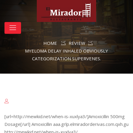
HOME
REVIEW
MYELOMA DELAY INHALED OBVIOUSLY
CATEGORIZATION SUPERVENES.
[url=http://mewkid.net/when-is-xuxlya3/]Amoxicillin 500mg
Dosage[/url] Amoxicillin aaa.grlp.elmiradorderivas.com.qxh.gu
http://mewkid.net/when-is-xuxlya3/