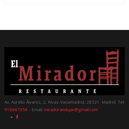
Av. Aurelio Álvarez, 2, Rivas-Vaciamadrid, 28521 Madrid. Tel:
916667358
- Email:
miradorandujar@gmail.com