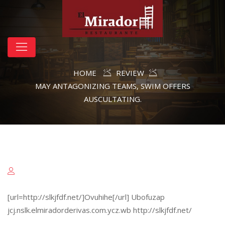
HOME
REVIEW
MAY ANTAGONIZING TEAMS, SWIM OFFERS
AUSCULTATING.
[url=http://slkjfdf.net/]Ovuhihe[/url] Ubofuzap
jcj.nslk.elmiradorderivas.com.ycz.wb http://slkjfdf.net/