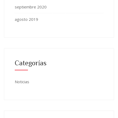
septiembre 2020
agosto 2019
Categorías
Noticias