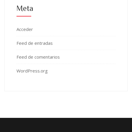
Meta
Acceder
Feed de entradas
Feed de comentarios
WordPress.org