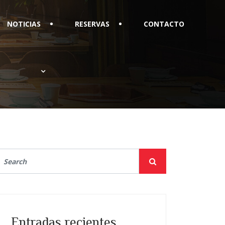
NOTICIAS
RESERVAS
CONTACTO
Entradas recientes