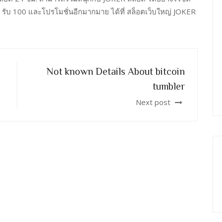
 รับ 100 และโปรโมชั่นอีกมากมาย ได้ที่ สล็อตเว็บใหญ่ JOKER
Not known Details About bitcoin
tumbler
Next post