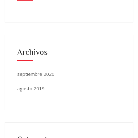
Archivos
septiembre 2020
agosto 2019