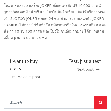
โหมด ทดลองเล่นสล็อตJOKER สล็อตเครดิตฟรี 10,000 บาท มี
สูตรสล็อตออนไลน์ ฟรี และโปรโมชั่นอีกเพียบ เปิดให้บริการ ทาง
เข้า SLOTXO JOKER ตลอด 24 ชม. สามารถร่วมสนุกกับ JOKER
GAMING ได้อย่างไร้ขีดจำกัด สมัครสมาชิกใหม่ joker สล็อต ตอน
นี้ ฝาก 10 รับ 100 ล่าสุด และโปรโมชั่นอีกมากมาย ได้ที่ เว็บเกม
สล็อต JOKER ตลอด 24 ชม.
i want to buy
Test, just a test
cialis
Next post
Previous post