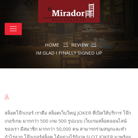
HOME
REVIEW
IM GLAD I FINALLY SIGNED UP
สล็อตโจ๊กเกอร์ เราคือ สล็อตเว็บใหญ่ JOKER ที่เปิดให้บริการ โจ๊ก
เกอร์เกม มากกว่า 500 เกม 500 รูปแบบ เว็บเกมสล็อตออนไลน์
ของเรา มีสมาชิก มากกว่า 50,000 คน สามารถร่วมสนุกและทำ
กำไรจาก โจ๊กเกอร์สล็อต ได้อย่างไร้กังวล SLOT JOKER มาพร้อม