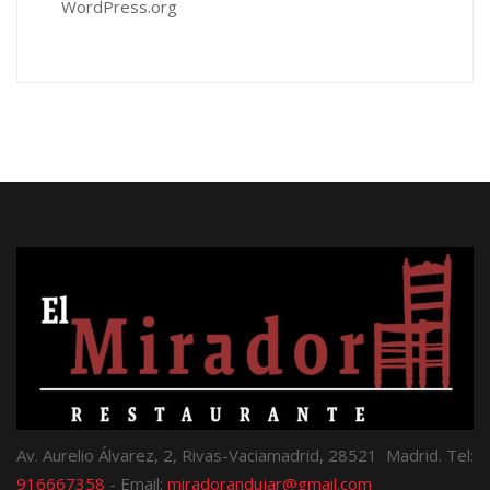
WordPress.org
Av. Aurelio Álvarez, 2, Rivas-Vaciamadrid, 28521 Madrid. Tel:
916667358
- Email:
miradorandujar@gmail.com