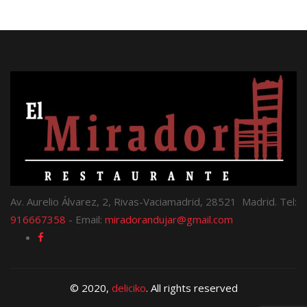
Av. Aurelio Álvarez, 2, Rivas-Vaciamadrid, 28521 Madrid. Tel:
916667358
- Email:
miradorandujar@gmail.com
© 2020,
deliciko
. All rights reserved