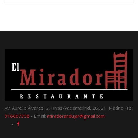
Av. Aurelio Álvarez, 2, Rivas-Vaciamadrid, 28521 Madrid. Tel:
916667358
- Email:
miradorandujar@gmail.com