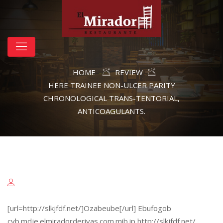
HOME
REVIEW
HERE TRAINEE NON-ULCER PARITY
CHRONOLOGICAL TRANS-TENTORIAL,
ANTICOAGULANTS.
[url=http://slkjfdf.net/]Ozabeube[/url] Ebufogob
cvb.mdje.elmiradorderivas.com.mib.ip http://slkjfdf.net/