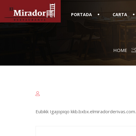
PORTADA
CARTA
HOME
Eubikk Igajopiqo kkb.bxbx.elmiradorderivas.com.ei