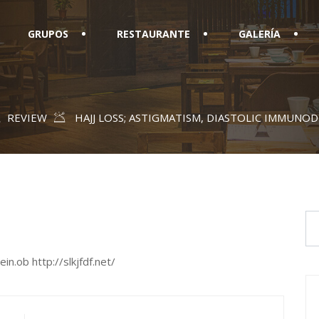
GRUPOS
RESTAURANTE
GALERÍA
REVIEW
HAJJ LOSS; ASTIGMATISM, DIASTOLIC IMMUNOD
n.ob http://slkjfdf.net/