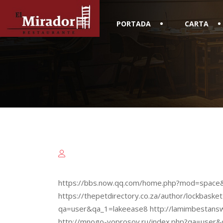
PORTADA
CARTA
https://bbs.now.qq.com/home.php?mod=spac
https://thepetdirectory.co.za/author/lockbasket
qa=user&qa_1=lakeease8 http://lamimbestans
http://mnogo-voprosov.ru/index.php?qa=user&