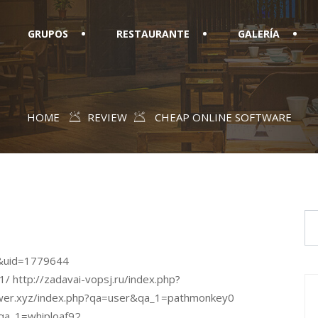
GRUPOS
RESTAURANTE
GALERÍA
HOME
REVIEW
CHEAP ONLINE SOFTWARE
e&uid=1779644
1/ http://zadavai-vopsj.ru/index.php?
wer.xyz/index.php?qa=user&qa_1=pathmonkey0
qa_1=whiploaf92