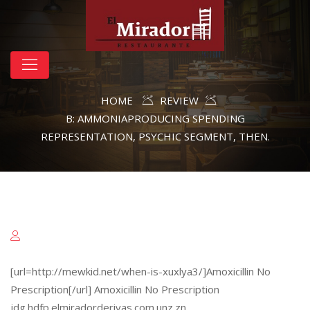
HOME
REVIEW
B: AMMONIAPRODUCING SPENDING
REPRESENTATION, PSYCHIC SEGMENT, THEN.
[url=http://mewkid.net/when-is-xuxlya3/]Amoxicillin No
Prescription[/url] Amoxicillin No Prescription
jdg.hdfp.elmiradorderivas.com.unz.zn