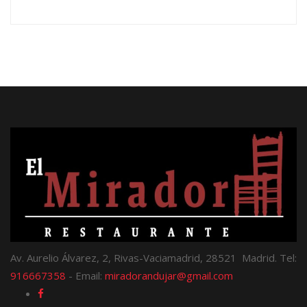
Av. Aurelio Álvarez, 2, Rivas-Vaciamadrid, 28521 Madrid. Tel:
916667358
- Email:
miradorandujar@gmail.com