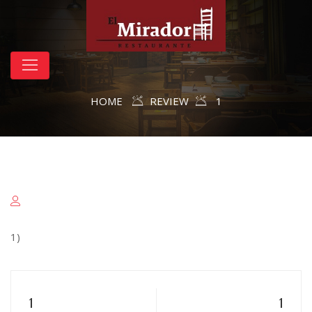
HOME
REVIEW
1
1)
1
1