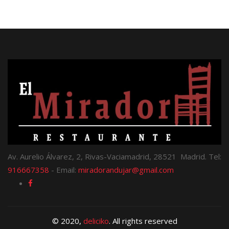
Av. Aurelio Álvarez, 2, Rivas-Vaciamadrid, 28521 Madrid. Tel:
916667358
- Email:
miradorandujar@gmail.com
© 2020,
deliciko
. All rights reserved