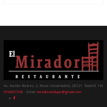
Av. Aurelio Álvarez, 2, Rivas-Vaciamadrid, 28521 Madrid. Tel:
916667358
- Email:
miradorandujar@gmail.com