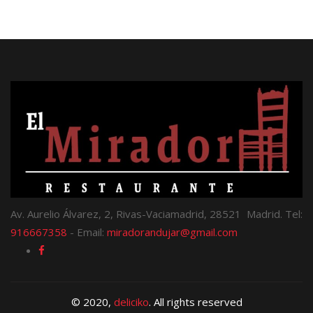
Av. Aurelio Álvarez, 2, Rivas-Vaciamadrid, 28521 Madrid. Tel:
916667358
- Email:
miradorandujar@gmail.com
© 2020,
deliciko
. All rights reserved