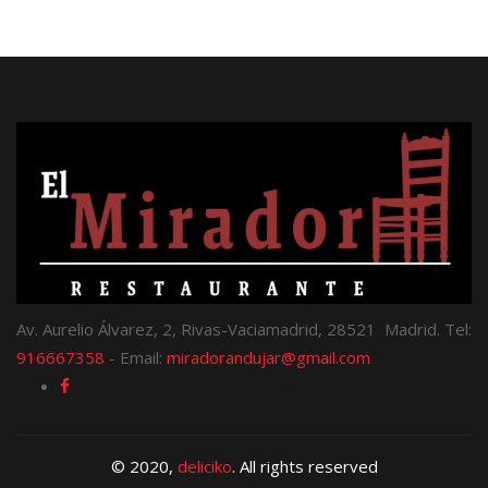
Av. Aurelio Álvarez, 2, Rivas-Vaciamadrid, 28521 Madrid. Tel:
916667358
- Email:
miradorandujar@gmail.com
© 2020,
deliciko
. All rights reserved